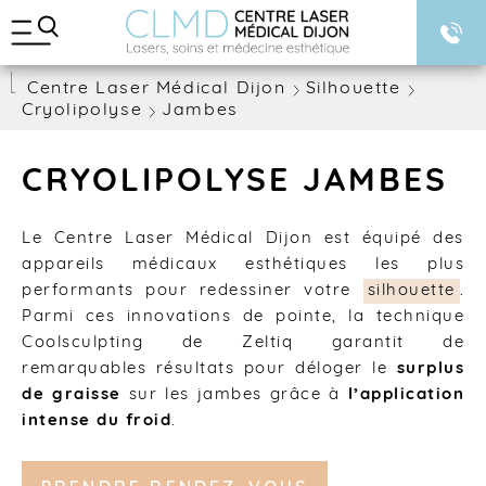
A
BLOG
l
l
e
Centre Laser Médical Dijon
Silhouette
r
Cryolipolyse
Jambes
d
i
r
e
CRYOLIPOLYSE JAMBES
c
t
e
Le Centre Laser Médical Dijon est équipé des
m
appareils médicaux esthétiques les plus
e
performants pour redessiner votre
silhouette
.
n
t
Parmi ces innovations de pointe, la technique
a
Coolsculpting de Zeltiq garantit de
u
remarquables résultats pour déloger le
surplus
c
de graisse
sur les jambes grâce à
l’application
o
n
intense du froid
.
t
e
n