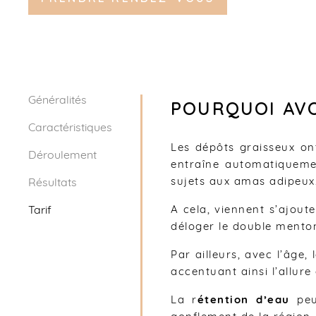
u
Généralités
POURQUOI AV
Caractéristiques
Les dépôts graisseux on
Déroulement
entraîne automatiquem
sujets aux amas adipeux
Résultats
Tarif
A cela, viennent s’ajout
déloger le double mento
Par ailleurs, avec l’âge
accentuant ainsi l’allur
La r
étention d’eau
pe