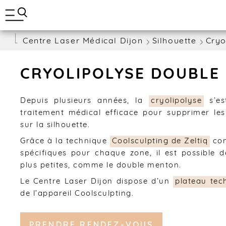
A
BLOG
l
l
e
Centre Laser Médical Dijon
Silhouette
Cryo
r
d
i
r
CRYOLIPOLYSE DOUBLE
e
c
t
Depuis plusieurs années, la
cryolipolyse
s’es
e
traitement médical efficace pour supprimer le
m
sur la silhouette.
e
n
Grâce à la technique
Coolsculpting de Zeltiq
con
t
spécifiques pour chaque zone, il est possible d
a
plus petites, comme le double menton.
u
c
Le Centre Laser Dijon dispose d’un
plateau tec
o
de l’appareil Coolsculpting.
n
t
e
PRENDRE RENDEZ-VOUS
n