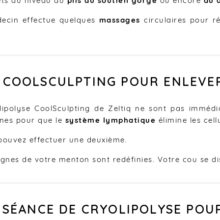
ets au niveau du
plis du soutien gorge
ou encore
au 
decin effectue quelques
massages
circulaires pour r
U COOLSCULPTING POUR ENLEV
olipolyse CoolSculpting de Zeltiq ne sont pas immédi
nes pour que le
système lymphatique
élimine les cell
 pouvez effectuer une deuxième.
lignes de votre menton sont redéfinies. Votre cou se di
E SÉANCE DE CRYOLIPOLYSE PO