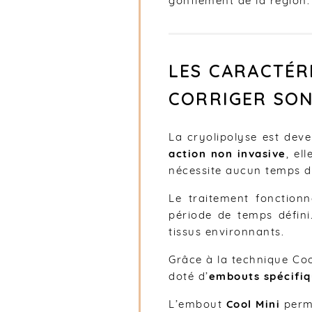
gonflement de la région.
LES CARACTÉR
CORRIGER SO
La cryolipolyse est dev
action non invasive
, el
nécessite aucun temps de
Le traitement fonction
période de temps défin
tissus environnants.
Grâce à la technique Cool
doté d’
embouts spécifi
L’embout
Cool Mini
perme