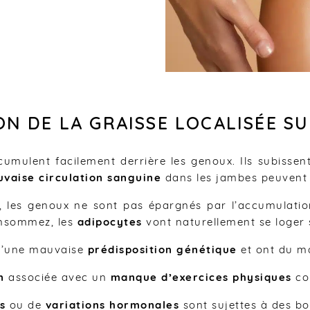
N DE LA GRAISSE LOCALISÉE SU
cumulent facilement derrière les genoux. Ils subissent
vaise circulation sanguine
dans les jambes peuvent 
, les genoux ne sont pas épargnés par l’accumulati
onsommez, les
adipocytes
vont naturellement se loger s
 d’une mauvaise
prédisposition génétique
et ont du ma
n
associée avec un
manque d’exercices physiques
con
s
ou de
variations hormonales
sont sujettes à des bo