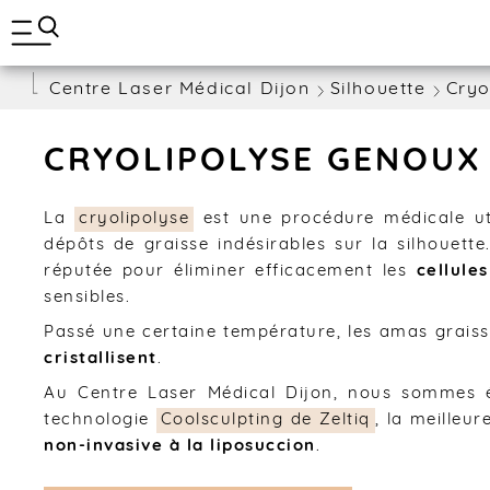
A
BLOG
l
l
e
Centre Laser Médical Dijon
Silhouette
Cryo
r
d
i
r
CRYOLIPOLYSE GENOUX
e
c
t
La
cryolipolyse
est une procédure médicale uti
e
dépôts de graisse indésirables sur la silhouett
m
réputée pour éliminer efficacement les
cellule
e
sensibles.
n
t
Passé une certaine température, les amas graiss
a
cristallisent
.
u
c
Au Centre Laser Médical Dijon, nous sommes é
o
technologie
Coolsculpting de Zeltiq
, la meilleu
n
t
non-invasive à la liposuccion
.
e
n