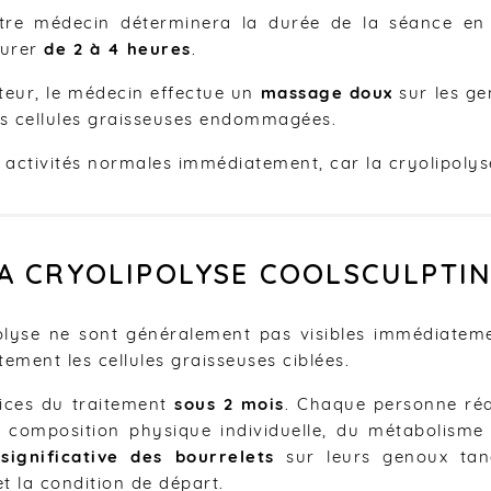
tre médecin déterminera la durée de la séance en 
durer
de 2 à 4 heures
.
cateur, le médecin effectue un
massage doux
sur les ge
des cellules graisseuses endommagées.
activités normales immédiatement, car la cryolipolys
LA CRYOLIPOLYSE COOLSCULPTIN
polyse ne sont généralement pas visibles immédiatem
ement les cellules graisseuses ciblées.
fices du traitement
sous 2 mois
. Chaque personne réag
a composition physique individuelle, du métabolisme
significative des bourrelets
sur leurs genoux tand
et la condition de départ.