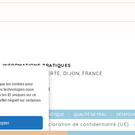
INFORMATIONS PRATIQUES
20 RUE DE LA LIBERTÉ, DIJON, FRANCE
03 80 30 86 52
 que les cookies pour
ces technologies nous
RÉSEAUX SOCIAUX
 les ID uniques sur ce
ffet négatif sur certaines
 LASER
MÉDECINE ESTHÉTIQUE
QUALITÉ DE PEAU
DÉTATOUA
epter
odes Médical
Déclaration de confidentialité (UE)