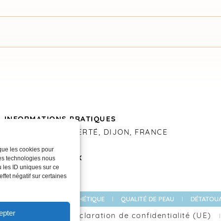
INFORMATIONS PRATIQUES
20 RUE DE LA LIBERTÉ, DIJON, FRANCE
03 80 30 86 52
 que les cookies pour
ces technologies nous
RÉSEAUX SOCIAUX
 les ID uniques sur ce
ffet négatif sur certaines
 LASER
MÉDECINE ESTHÉTIQUE
QUALITÉ DE PEAU
DÉTATOUA
epter
odes Médical
Déclaration de confidentialité (UE)