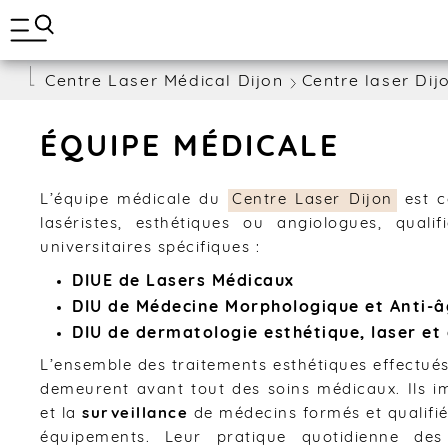
A
BLOG
l
l
e
Centre Laser Médical Dijon
Centre laser Dij
r
d
i
r
ÉQUIPE MÉDICALE
e
c
t
L’équipe médicale du
Centre Laser Dijon
est c
e
laséristes, esthétiques ou angiologues, quali
m
universitaires spécifiques :
e
n
DIUE de Lasers Médicaux
t
DIU de Médecine Morphologique et Anti-
a
u
DIU de dermatologie esthétique, laser et
c
L’ensemble des traitements esthétiques effectué
o
n
demeurent avant tout des soins médicaux. Ils im
t
et la
surveillance
de médecins formés et qualifiés
e
équipements. Leur pratique quotidienne de
n