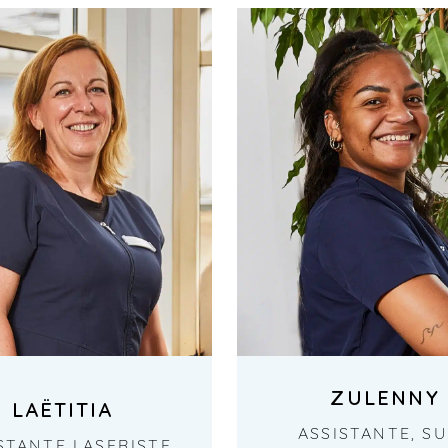
ZULENNY
LAËTITIA
ASSISTANTE, SU
STANTE LASERISTE