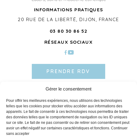
INFORMATIONS PRATIQUES
20 RUE DE LA LIBERTÉ, DIJON, FRANCE
03 80 30 86 52
RÉSEAUX SOCIAUX
PRENDRE RDV
Gérer le consentement
CENTRE LASER DIJON
Pour offrir les meilleures expériences, nous utilisons des technologies
ÉPILATION LASER
telles que les cookies pour stocker et/ou accéder aux informations des
MÉDECINE ESTHÉTIQUE
appareils. Le fait de consentir à ces technologies nous permettra de traiter
QUALITÉ DE PEAU
DÉTATOUAGE LASER
des données telles que le comportement de navigation ou les ID uniques
SILHOUETTE
sur ce site. Le fait de ne pas consentir ou de retirer son consentement peut
BLOG
avoir un effet négatif sur certaines caractéristiques et fonctions.
Continuer
sans accepter