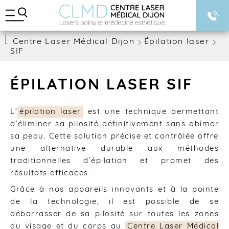
A
BLOG
l
l
e
Centre Laser Médical Dijon
Épilation laser
r
SIF
d
i
r
e
ÉPILATION LASER SIF
c
t
e
L’
épilation laser
est une technique permettant
m
d’éliminer sa pilosité définitivement sans abîmer
e
sa peau. Cette solution précise et contrôlée offre
n
une alternative durable aux méthodes
t
a
traditionnelles d’épilation et promet des
u
résultats efficaces.
c
o
Grâce à nos appareils innovants et à la pointe
n
de la technologie, il est possible de se
t
débarrasser de sa pilosité sur toutes les zones
e
du visage et du corps au
Centre Laser Médical
n